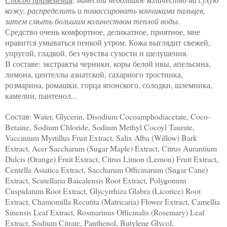
кожу, распределить и помассировать кончиками пальцев,
затем смыть большим количеством теплой воды.
Средство очень комфортное, деликатное, приятное, мне
нравится умываться пенкой утром. Кожа выглядит свежей,
упругой, гладкой, без чувства сухости и шелушения.
В составе: экстракты черники, коры белой ивы, апельсина,
лимона, центеллы азиатской, сахарного тростника,
розмарина, ромашки, горца японского, солодки, шлемника,
камелии, пантенол...
Состав: Water, Glycerin, Disodium Cocoamphodiacetate, Coco-
Betaine, Sodium Chloride, Sodium Methyl Cocoyl Taurate,
Vaccinium Myrtillus Fruit Extract, Salix Alba (Willow) Bark
Extract, Acer Saccharum (Sugar Maple) Extract, Citrus Aurantium
Dulcis (Orange) Fruit Extract, Citrus Limon (Lemon) Fruit Extract,
Centella Asiatica Extract, Saccharum Officinarum (Sugar Cane)
Extract, Scutellaria Baicalensis Root Extract, Polygonum
Cuspidatum Root Extract, Glycyrrhiza Glabra (Licorice) Root
Extract, Chamomilla Recutita (Matricaria) Flower Extract, Camellia
Sinensis Leaf Extract, Rosmarinus Officinalis (Rosemary) Leaf
Extract, Sodium Citrate, Panthenol, Butylene Glycol,