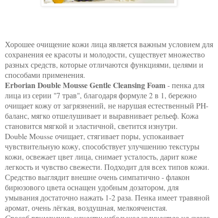
Хорошее очищение кожи лица является важным условием для
сохранения ее красоты и молодости, существует множество
разных средств, которые отличаются
функциями, целями и
способами применения.
Erborian Double Mousse Gentle Cleansing Foam
- пенка для
лица из серии "7 трав", благодаря формуле 2 в 1, бережно
очищает кожу от загрязнений,
не нарушая естественный PH-
баланс
, мягко отшелушивает и выравнивает рельеф. Кожа
становится мягкой и эластичной, светится изнутри.
Double Mousse очищает, стягивает поры, успокаивает
чувствительную кожу, способствует улучшению текстуры
кожи, освежает цвет лица, снимает усталость, дарит коже
легкость и чувство свежести. Подходит для всех типов кожи.
Средство выглядит внешне очень симпатично - флакон
бирюзового цвета оснащен удобным дозатором, для
умывания достаточно нажать 1-2 раза. Пенка имеет травяной
аромат, очень лёгкая, воздушная, мелкоячеистая.
Способ применения
: нанести небольшое количество на сухую